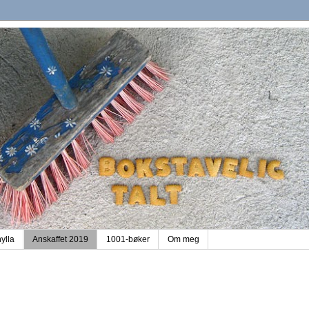
hylla
Anskaffet 2019
1001-bøker
Om meg