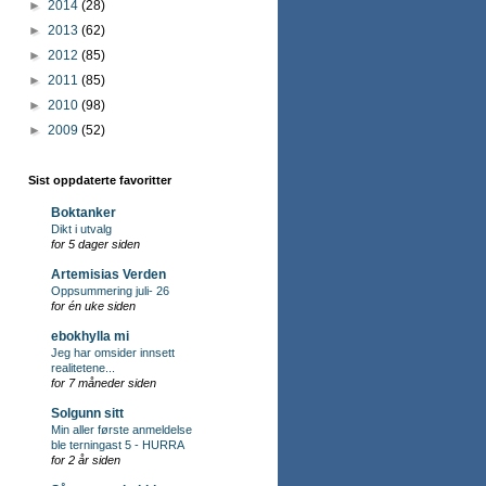
►
2014
(28)
►
2013
(62)
►
2012
(85)
►
2011
(85)
►
2010
(98)
►
2009
(52)
Sist oppdaterte favoritter
Boktanker
Dikt i utvalg
for 5 dager siden
Artemisias Verden
Oppsummering juli- 26
for én uke siden
ebokhylla mi
Jeg har omsider innsett
realitetene...
for 7 måneder siden
Solgunn sitt
Min aller første anmeldelse
ble terningast 5 - HURRA
for 2 år siden