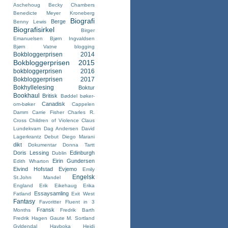
Aschehoug
Becky Chambers
Benedicte Meyer Kroneberg
Biografi
Berge
Benny Lewis
Biografisirkel
Birger
Emanuelsen
Bjørn Ingvaldsen
Bjørn Vatne
blogging
Bokbloggerprisen 2014
Bokbloggerprisen 2015
bokbloggerprisen 2016
Bokbloggerprisen 2017
Bokhyllelesing
Boktur
Bookhaul
Britisk
Bøddel
bøker-
Canadisk
om-bøker
Cappelen
Damm
Carrie Fisher
Charles R.
Cross
Children of Violence
Claus
Lundekvam
Dag Andersen
David
Lagerkrantz
Debut
Diego Marani
dikt
Dokumentar
Donna Tartt
Doris Lessing
Edinburgh
Dublin
Eirin Gundersen
Edith Wharton
Eivind Hofstad Evjemo
Emily
Engelsk
St.John Mandel
England
Erik Eikehaug
Erika
Essaysamling
Fatland
Exit West
Fantasy
Favoritter
Fluent in 3
Fransk
Months
Fredrik Barth
Fredrik Hagen
Gaute M. Sortland
Gyldendal
Havboka
Heidi