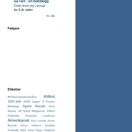
Så rart - en bokblogg
Dette leste jeg i januar
for 6 år siden
Vis alle
Følgere
Etiketter
#littfest
#helanoghalvanpåtur
1001-bok
3096 dager
A Proper
Agnes Ravatn
Marriage
Aina
Basso
Alf Kjetil Walgermo
Alfred
Fidjestøl
Amanda Lindhout
Amerikansk
Ann Leckie
Anne
Brontë
Anne Helene Guddal
Araballa Weir
Arne Hugo Støland