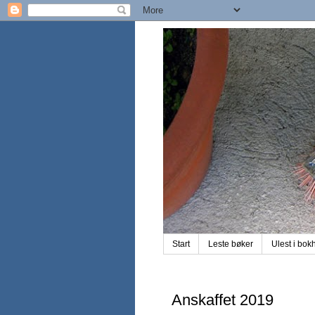
Start
Leste bøker
Ulest i bok
Anskaffet 2019