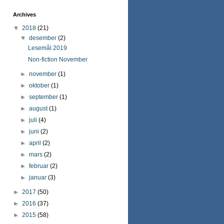
Archives
▼
2018
(21)
▼
desember
(2)
Lesemål 2019
Non-fiction November
►
november
(1)
►
oktober
(1)
►
september
(1)
►
august
(1)
►
juli
(4)
►
juni
(2)
►
april
(2)
►
mars
(2)
►
februar
(2)
►
januar
(3)
►
2017
(50)
►
2016
(37)
►
2015
(58)