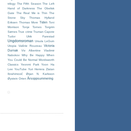
trilogy
The Fifth Season
The Left
Hand of Darkness
The Obelisk
Gate
The Real Me is Thin
The
Stone Sky
Thomas Hylland
Tiden
Eriksen
Thomas More
Toni
Morrison
Tonje Tornes
Torgrim
Sørnes
True crime
Truman Capote
Tudor
Ulrik Farestad
Ungdomsroman
Ursula LeGuin
Victoria
Utopia
Valérie Rouzeau
Durnak
Viv Albertine
Vladimir
Nabokov
Why Be Happy When
You Could Be Normal
Wordsworth
Classics
Yeonmi Park
Yoon Ha
Lee
YouTube
Yuri Herrera
Zlatan
Ibrahimović
Ørjan N. Karlsson
Årsoppsummering
Øystein Orten