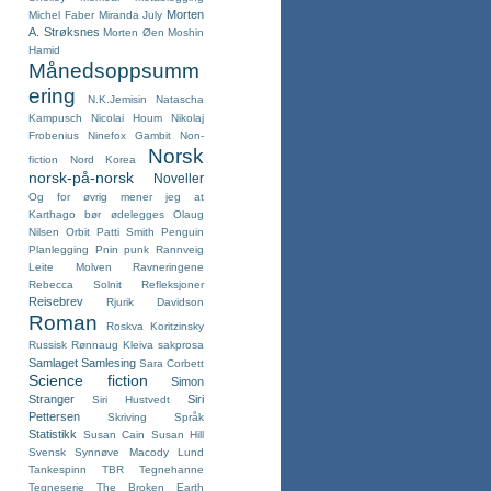
Morten
Michel Faber
Miranda July
A. Strøksnes
Morten Øen
Moshin
Hamid
Månedsoppsumm
ering
N.K.Jemisin
Natascha
Kampusch
Nicolai Houm
Nikolaj
Frobenius
Ninefox Gambit
Non-
Norsk
fiction
Nord Korea
norsk-på-norsk
Noveller
Og for øvrig mener jeg at
Karthago bør ødelegges
Olaug
Nilsen
Orbit
Patti Smith
Penguin
Planlegging
Pnin
punk
Rannveig
Leite Molven
Ravneringene
Rebecca Solnit
Refleksjoner
Reisebrev
Rjurik Davidson
Roman
Roskva Koritzinsky
Russisk
Rønnaug Kleiva
sakprosa
Samlaget
Samlesing
Sara Corbett
Science fiction
Simon
Stranger
Siri
Siri Hustvedt
Pettersen
Skriving
Språk
Statistikk
Susan Cain
Susan Hill
Svensk
Synnøve Macody Lund
Tankespinn
TBR
Tegnehanne
Tegneserie
The Broken Earth