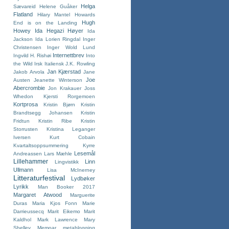
Helga
Sævareid
Helene Guåker
Flatland
Hilary Mantel
Howards
Hugh
End is on the Landing
Howey
Ida Hegazi Høyer
Ida
Jackson
Ida Lorien Ringdal
Inger
Christensen
Inger Wold Lund
Internettbrev
Ingvild H. Rishøi
Into
the Wild
Irsk
Italiensk
J.K. Rowling
Jan Kjærstad
Jakob Arvola
Jane
Joe
Austen
Jeanette Winterson
Abercrombie
Jon Krakauer
Joss
Whedon
Kjersti Rorgemoen
Kortprosa
Kristin Bjørn
Kristin
Brandtsegg Johansen
Kristin
Fridtun
Kristin Ribe
Kristin
Storrusten
Kristina Leganger
Iversen
Kurt Cobain
Kvartaltsoppsummering
Kyrre
Lesemål
Andreassen
Lars Mæhle
Lillehammer
Linn
Lingvistikk
Ullmann
Lisa McInerney
Litteraturfestival
Lydbøker
Lyrikk
Man Booker 2017
Margaret Atwood
Marguerite
Duras
Maria Kjos Fonn
Marie
Darrieussecq
Marit Eikemo
Marit
Kaldhol
Mark Lawrence
Mary
Shelley
Memoar
metablogging