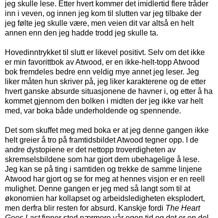
jeg skulle lese. Etter hvert kommer det imidlertid flere tråder
inn i veven, og innen jeg kom til slutten var jeg tilbake der
jeg følte jeg skulle være, men veien dit var altså en helt
annen enn den jeg hadde trodd jeg skulle ta.
Hovedinntrykket til slutt er likevel positivt. Selv om det ikke
er min favorittbok av Atwood, er en ikke-helt-topp Atwood
bok fremdeles bedre enn veldig mye annet jeg leser. Jeg
liker måten hun skriver på, jeg liker karakterene og de etter
hvert ganske absurde situasjonene de havner i, og etter å ha
kommet gjennom den bolken i midten der jeg ikke var helt
med, var boka både underholdende og spennende.
Det som skuffet meg med boka er at jeg denne gangen ikke
helt greier å tro på framtidsbildet Atwood tegner opp. I de
andre dystopiene er det nettopp troverdigheten av
skremselsbildene som har gjort dem ubehagelige å lese.
Jeg kan se på ting i samtiden og trekke de samme linjene
Atwood har gjort og se for meg at hennes visjon er en reell
mulighet. Denne gangen er jeg med så langt som til at
økonomien har kollapset og arbeidsledigheten eksplodert,
men derfra blir resten for absurd. Kanskje fordi
The Heart
Goes Last
finner sted nærmere vår egen tid og det er en del