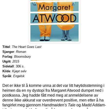
Tittel
:
The Heart Goes Last
Sjanger
:
Roman
Forlag
:
Bloomsbury
Utgitt
:
2015
Sidetall
: 306
s.
Kilde
:
Kjøpt selv
Språk
:
Engelsk
Det er ikke til å komme unna at det var litt høytidsstemning i
heimen da en ny dystopi fra Margaret Atwood dumpet ned i
postkassa. Jeg hadde fått med meg at anmeldelsene av
denne ikke akkurat var overdrevent positive, men etter å ha
fangirlet meg gjennom
Handmaiden's Tale
og
Madd Addam
-