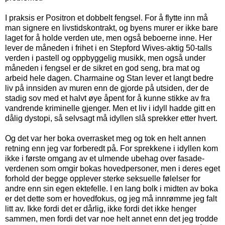
I praksis er Positron et dobbelt fengsel. For å flytte inn må
man signere en livstidskontrakt, og byens murer er ikke bare
laget for å holde verden ute, men også beboerne inne. Her
lever de måneden i frihet i en Stepford Wives-aktig 50-talls
verden i pastell og oppbyggelig musikk, men også under
måneden i fengsel er de sikret en god seng, bra mat og
arbeid hele dagen. Charmaine og Stan lever et langt bedre
liv på innsiden av muren enn de gjorde på utsiden, der de
stadig sov med et halvt øye åpent for å kunne stikke av fra
vandrende kriminelle gjenger. Men et liv i idyll hadde gitt en
dålig dystopi, så selvsagt må idyllen slå sprekker etter hvert.
Og det var her boka overrasket meg og tok en helt annen
retning enn jeg var forberedt på. For sprekkene i idyllen kom
ikke i første omgang av et ulmende ubehag over fasade-
verdenen som omgir bokas hovedpersoner, men i deres eget
forhold der begge opplever sterke seksuelle følelser for
andre enn sin egen ektefelle. I en lang bolk i midten av boka
er det dette som er hovedfokus, og jeg må innrømme jeg falt
litt av. Ikke fordi det er dårlig, ikke fordi det ikke henger
sammen, men fordi det var noe helt annet enn det jeg trodde