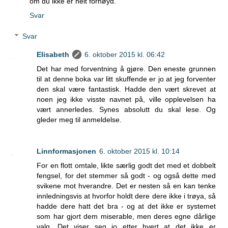
om du ikke er helt fornøyd.
Svar
Svar
Elisabeth
6. oktober 2015 kl. 06:42
Det har med forventning å gjøre. Den eneste grunnen
til at denne boka var litt skuffende er jo at jeg forventer
den skal være fantastisk. Hadde den vært skrevet at
noen jeg ikke visste navnet på, ville opplevelsen ha
vært annerledes. Synes absolutt du skal lese. Og
gleder meg til anmeldelse.
Linnformasjonen
6. oktober 2015 kl. 10:14
For en flott omtale, likte særlig godt det med et dobbelt
fengsel, for det stemmer så godt - og også dette med
svikene mot hverandre. Det er nesten så en kan tenke
innledningsvis at hvorfor holdt dere dere ikke i trøya, så
hadde dere hatt det bra - og at det ikke er systemet
som har gjort dem miserable, men deres egne dårlige
valg. Det viser seg jo etter hvert at det ikke er